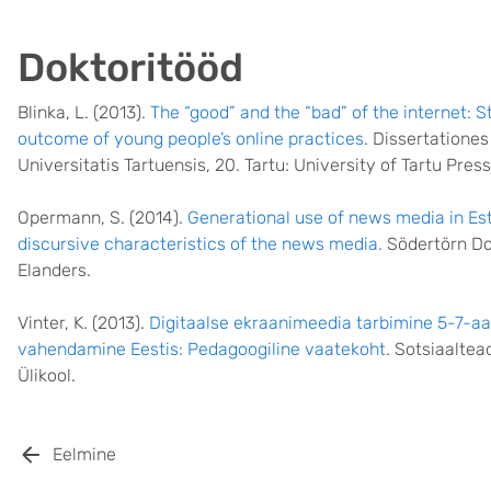
Doktoritööd
Blinka, L. (2013).
The “good” and the “bad” of the internet: 
outcome of young people’s online practices
. Dissertatione
Universitatis Tartuensis, 20. Tartu: University of Tartu Press
Opermann, S. (2014).
Generational use of news media in Est
discursive characteristics of the news media.
Södertörn Doc
Elanders.
Vinter, K. (2013).
Digitaalse ekraanimeedia tarbimine 5-7-aas
vahendamine Eestis: Pedagoogiline vaatekoht
. Sotsiaaltead
Ülikool.
Eelmine