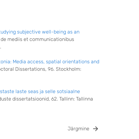
Studying subjective well-being as an
s de mediis et communicationibus
.
onia: Media access, spatial orientations and
toral Dissertations, 96. Stockholm:
taste laste seas ja selle sotsiaalne
uste dissertatsioonid, 62. Tallinn: Tallinna
Järgmine