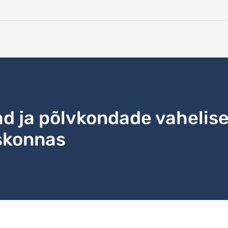
d ja põlvkondade vahelis
skonnas