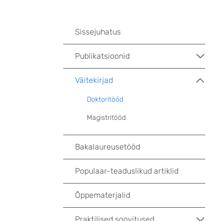
Sissejuhatus
Publikatsioonid
Väitekirjad
Doktoritööd
Magistritööd
Bakalaureusetööd
Populaar-teaduslikud artiklid
Õppematerjalid
Praktilised soovitused