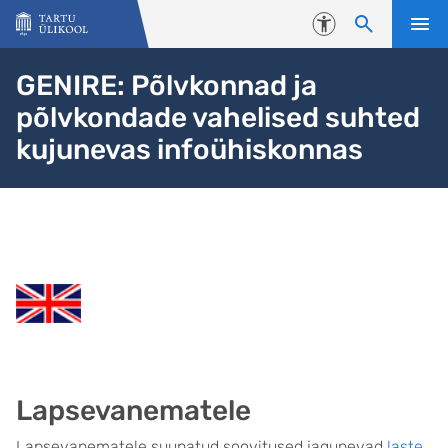
Liigu edasi põhisisu juurde
Juurdepääsetavus
GENIRE: Põlvkonnad ja
põlvkondade vahelised suhted
kujunevas infoühiskonnas
Lapsevanematele
Lapsevanematele suunatud soovitused jagunevad
laste